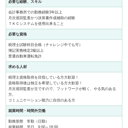
必要な経験、スキル
会計事務所での勤務経験3年以上
月次巡回監査かつ決算書作成補助の経験
ＴＫＣシステムを使用出来ること
必要な資格
税理士試験科目合格（チャレンジ中でも可）
簿記実務検定2級以上
普通自動車運転免許
求める人材
税理士資格取得を目指している方大歓迎！
資格取得後は独立を希望している方大歓迎！
月次巡回監査が主ですので、フットワークが軽く、やる気のある
方。
コミュニケーション能力に自信のある方
就業時間・時間外労働
勤務形態 常勤（日勤）
就業時間 平日 9:00～18:00