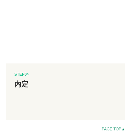
STEP04
内定
PAGE TOP▲